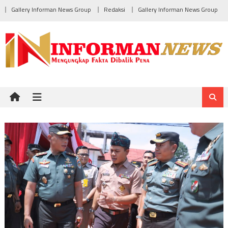
Skip
Gallery Informan News Group
Redaksi
Gallery Informan News Group
to
content