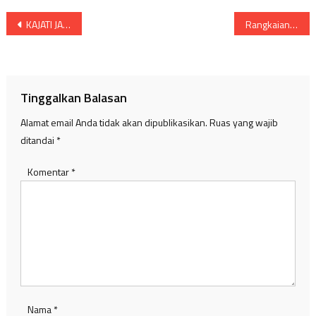
Navigasi
KAJATI JABAR MENGADAKAN BAKTI SOSIAL DI SLB NEGERI PURWAKARTA DAN DI RSUD BAYU ASIH PURWAKARTA.
Rangkaian Hari Jadi ke-384 Kabupaten Bandung, Dadang Supriatna Kunjungi Rumah Dadang M. Naser
pos
Tinggalkan Balasan
Alamat email Anda tidak akan dipublikasikan.
Ruas yang wajib
ditandai
*
Komentar
*
Nama
*