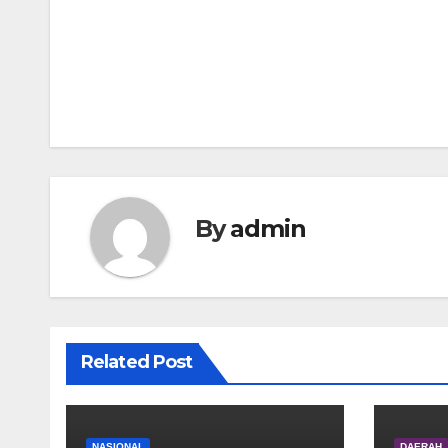
Navigasi
pos
By
admin
Related Post
NASIONAL
DAERAH