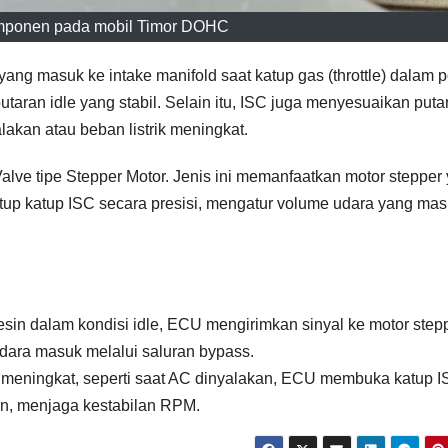
mponen pada mobil Timor DOHC
ang masuk ke intake manifold saat katup gas (throttle) dalam p
taran idle yang stabil. Selain itu, ISC juga menyesuaikan puta
akan atau beban listrik meningkat.
 tipe Stepper Motor. Jenis ini memanfaatkan motor stepper
p katup ISC secara presisi, mengatur volume udara yang mas
in dalam kondisi idle, ECU mengirimkan sinyal ke motor step
ara masuk melalui saluran bypass.
meningkat, seperti saat AC dinyalakan, ECU membuka katup 
in, menjaga kestabilan RPM.