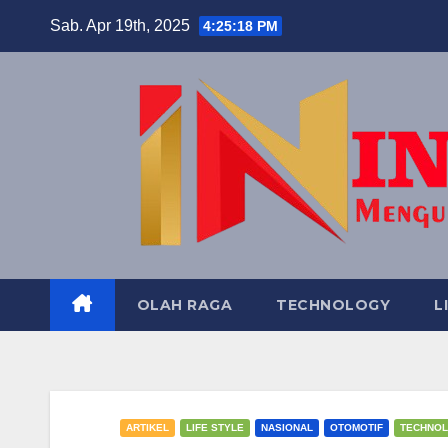
Skip
Sab. Apr 19th, 2025
4:25:19 PM
to
content
OLAH RAGA
TECHNOLOGY
L
ARTIKEL
LIFE STYLE
NASIONAL
OTOMOTIF
TECHNO