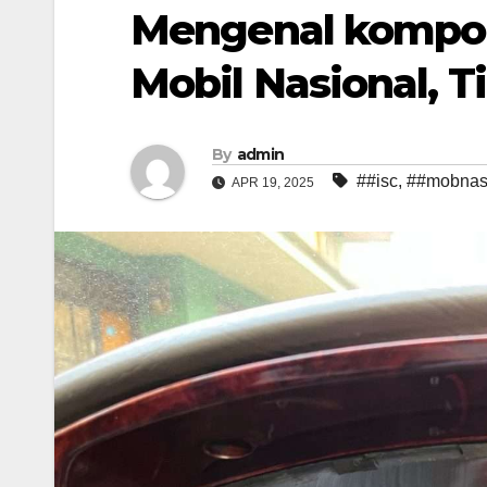
Mengenal kompon
Mobil Nasional, 
By
admin
##isc
,
##mobna
APR 19, 2025