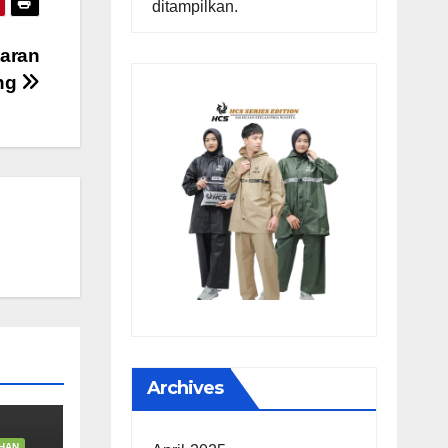
ditampilkan.
taran
ang
Archives
HAN