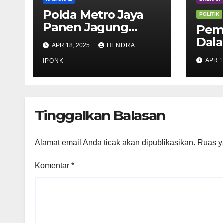
Polda Metro Jaya
POLITIK
Panen Jagung
Pem
Dibantaran Kali
Dal
APR 18, 2025
HENDRA
Ciliwung Tanah
Pen
APR 1
Abang
IPONK
PIL
Tah
Kabu
Tinggalkan Balasan
Alamat email Anda tidak akan dipublikasikan.
Ruas y
Komentar
*