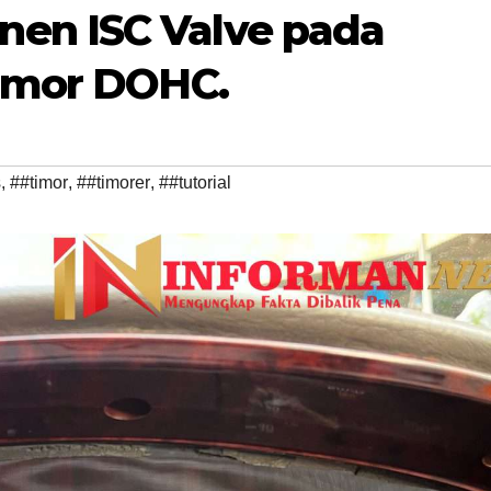
en ISC Valve pada
Timor DOHC.
s
,
##timor
,
##timorer
,
##tutorial