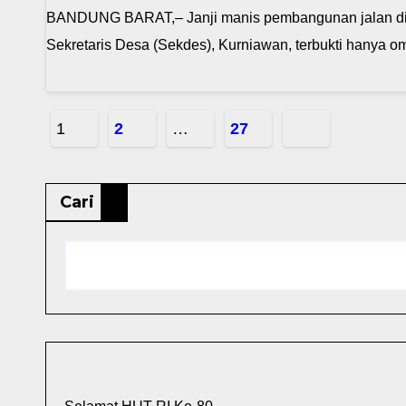
BANDUNG BARAT,– Janji manis pembangunan jalan di
Sekretaris Desa (Sekdes), Kurniawan, terbukti hanya
Paginasi
1
2
…
27
pos
Cari