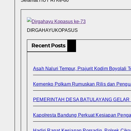
Selamat HUT RI Ke-80
DIRGAHAYUKOPASUS
Recent Posts
Asah Naluri Tempur, Prajurit Kodim Boyolali T
Kemenko Polkam Rumuskan Rilis dan Penguata
PEMERINTAH DESA BATULAYANG GELAR 
Kapolresta Bandung Perkuat Kesiapan Penga
Hadiri Rapat Kesiapan Porsadin, Polsek Ci