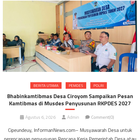
BERITA UTAMA
PEMDES
POLRI
Bhabinkamtibmas Desa Ciroyom Sampaikan Pesan
Kamtibmas di Musdes Penyusunan RKPDES 2027
Agustus 6, 2026
Admin
Comment(0)
Cipeundeuy, InformanNews.com– Musyawarah Desa untuk
perencanaan penyusunan Rencana Kerja Pemerintah Desa atau